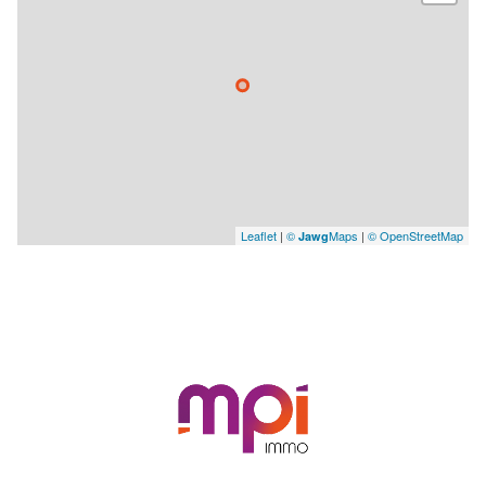
Leaflet
|
©
Maps
|
© OpenStreetMap
Jawg