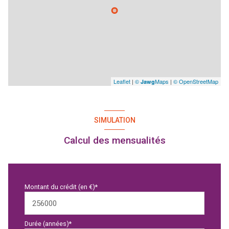
Leaflet
|
©
Maps
|
© OpenStreetMap
Jawg
SIMULATION
Calcul des mensualités
Montant du crédit (en €)*
Durée (années)*