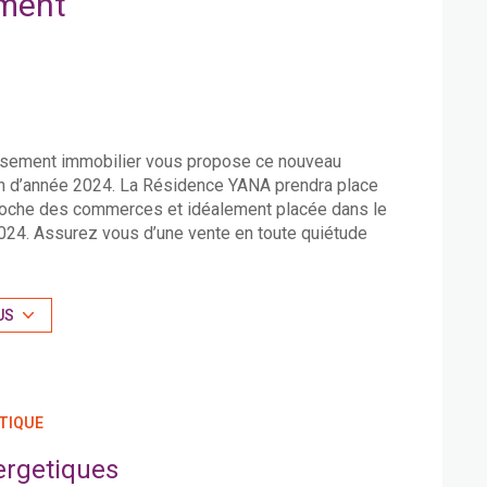
ment
issement immobilier vous propose ce nouveau
fin d’année 2024. La Résidence YANA prendra place
roche des commerces et idéalement placée dans le
 2024. Assurez vous d’une vente en toute quiétude
gestion de votre logement Les informations sur les
e site Géorisques
http://www.georisques.gouv.fr
US
TIQUE
ergetiques