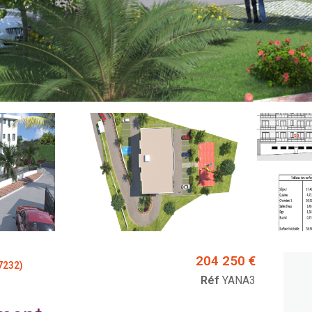
204 250 €
7232)
Réf
YANA3