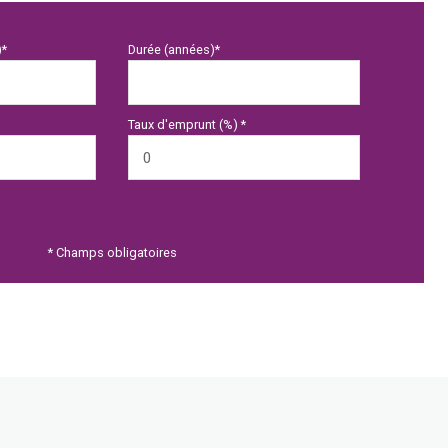
)*
Durée (années)*
Taux d'emprunt (%) *
* Champs obligatoires