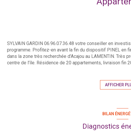
Apparte
SYLVAIN GARDIN 06.96.07.36.48 votre conseiller en invest
programme. Profitez-en avant la fin du dispositif PINEL en 
dans la zone très recherchée d’Acajou au LAMENTIN. Très p
centre de l’île. Résidence de 20 appartements, livraison fin
MPI vous accompagne pour la mise en location ainsi que la 
risques auxquels ce bien est exposé sont disponibles sur l
12 appartements de type 2 entre 199 000€ et 214 750€
AFFICHER PL
8 appartements de type 3 entre 293 500€ et 309 250€
BILAN ÉNERGÉ
Diagnostics én