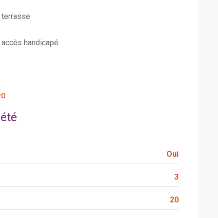
terrasse
accès handicapé
RO
iété
Oui
3
20