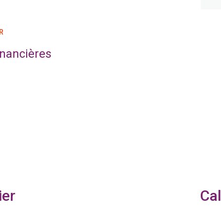
R
inancières
ier
Cal