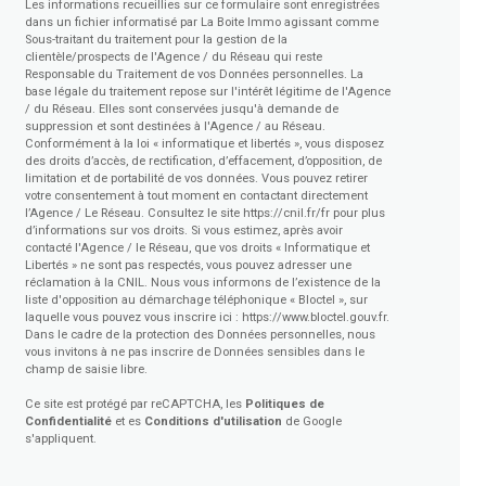
Les informations recueillies sur ce formulaire sont enregistrées
dans un fichier informatisé par La Boite Immo agissant comme
Sous-traitant du traitement pour la gestion de la
clientèle/prospects de l'Agence / du Réseau qui reste
Responsable du Traitement de vos Données personnelles. La
base légale du traitement repose sur l'intérêt légitime de l'Agence
/ du Réseau. Elles sont conservées jusqu'à demande de
suppression et sont destinées à l'Agence / au Réseau.
Conformément à la loi « informatique et libertés », vous disposez
des droits d’accès, de rectification, d’effacement, d’opposition, de
limitation et de portabilité de vos données. Vous pouvez retirer
votre consentement à tout moment en contactant directement
l’Agence / Le Réseau. Consultez le site
https://cnil.fr/fr
pour plus
d’informations sur vos droits. Si vous estimez, après avoir
contacté l'Agence / le Réseau, que vos droits « Informatique et
Libertés » ne sont pas respectés, vous pouvez adresser une
réclamation à la CNIL. Nous vous informons de l’existence de la
liste d'opposition au démarchage téléphonique « Bloctel », sur
laquelle vous pouvez vous inscrire ici :
https://www.bloctel.gouv.fr
.
Dans le cadre de la protection des Données personnelles, nous
vous invitons à ne pas inscrire de Données sensibles dans le
champ de saisie libre.
Ce site est protégé par reCAPTCHA, les
Politiques de
Confidentialité
et es
Conditions d'utilisation
de Google
s'appliquent.