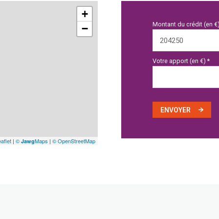
+
Montant du crédit (en €
−
Votre apport (en €) *
ENVOYER
aflet
|
©
Maps
|
© OpenStreetMap
Jawg