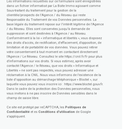
Les informations recueillies sur ce formulaire sont enregistrées
dans un fichier informatisé par La Boite Immo agissant comme
Sous-traitant du traitement pour la gestion de la
clientèle/prospects de l'Agence / du Réseau qui reste
Responsable du Traitement de vos Données personnelles. La
base légale du traitement repose sur l'intérêt légitime de l'Agence
/ du Réseau. Elles sont conservées jusqu'à demande de
suppression et sont destinées à l'Agence / au Réseau.
Conformément à la loi « informatique et libertés », vous disposez
des droits d’accès, de rectification, d’effacement, d’opposition, de
limitation et de portabilité de vos données. Vous pouvez retirer
votre consentement à tout moment en contactant directement
l’Agence / Le Réseau. Consultez le site
https://cnil.fr/fr
pour plus
d’informations sur vos droits. Si vous estimez, après avoir
contacté l'Agence / le Réseau, que vos droits « Informatique et
Libertés » ne sont pas respectés, vous pouvez adresser une
réclamation à la CNIL. Nous vous informons de l’existence de la
liste d'opposition au démarchage téléphonique « Bloctel », sur
laquelle vous pouvez vous inscrire ici :
https://www.bloctel.gouv.fr
.
Dans le cadre de la protection des Données personnelles, nous
vous invitons à ne pas inscrire de Données sensibles dans le
champ de saisie libre.
Ce site est protégé par reCAPTCHA, les
Politiques de
Confidentialité
et es
Conditions d'utilisation
de Google
s'appliquent.