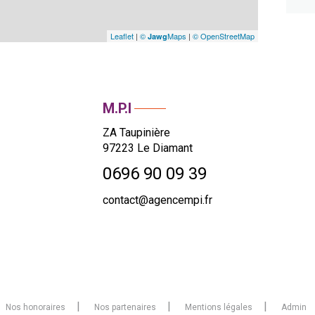
Leaflet
|
©
Maps
|
© OpenStreetMap
Jawg
M.P.I
ZA Taupinière
97223
Le Diamant
0696 90 09 39
contact@agencempi.fr
Nos honoraires
Nos partenaires
Mentions légales
Admin