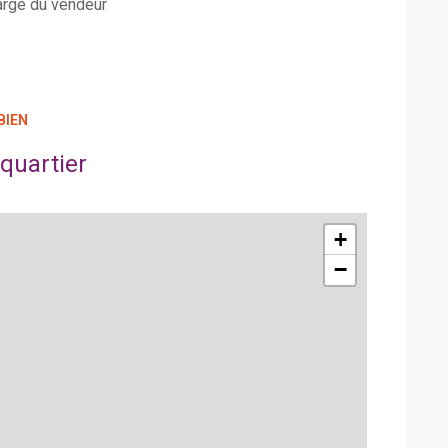
arge du vendeur
BIEN
quartier
+
−