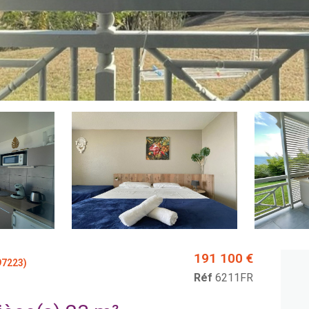
191 100 €
97223)
Réf
6211FR