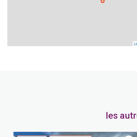
Le
les aut