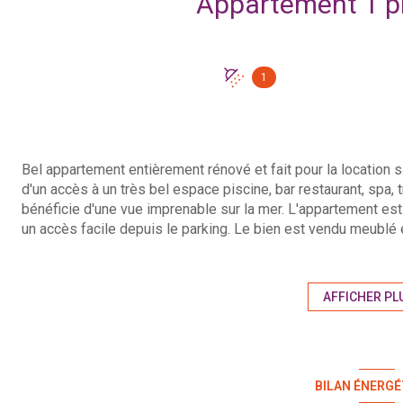
1
Bel appartement entièrement rénové et fait pour la location 
d'un accès à un très bel espace piscine, bar restaurant, spa, 
bénéficie d'une vue imprenable sur la mer. L'appartement est 
un accès facile depuis le parking. Le bien est vendu meublé 
Taxe foncière : 480€ - Bien en copropriété - A notre connai
fondement des articles 29-1A et 29-1 de la loi n° 65-557 du 1
Montant annuel de la quote-part de charges courantes : 1600 €
AFFICHER PL
cours de réalisation. Les informations sur les risques auxqu
Géorisques http://www.georisques.gouv.fr
Prix honoraires inclus: 196 100 € - Prix honoraires exclus: 
l'acquéreur.
BILAN ÉNERGÉ