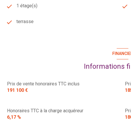
1 étage(s)
terrasse
FINANCIE
Informations f
Prix de vente honoraires TTC inclus
Pr
191 100 €
18
Honoraires TTC à la charge acquéreur
Pr
6,17 %
18