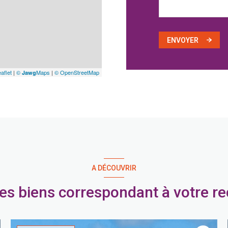
ENVOYER
aflet
|
©
Maps
|
© OpenStreetMap
Jawg
A DÉCOUVRIR
res biens correspondant à votre r