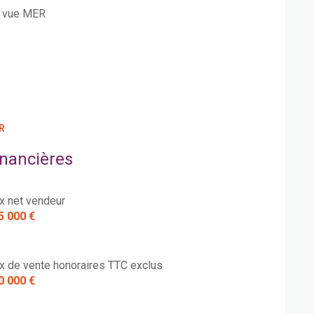
vue MER
R
inancières
ix net vendeur
5 000 €
ix de vente honoraires TTC exclus
0 000 €