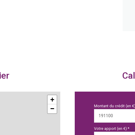
ier
Cal
+
Montant du crédit (en €
−
Votre apport (en €) *