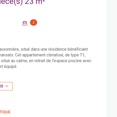
Appartement 1 pièce(s) 23 m²
2
saisonnière, situé dans une résidence bénéficiant
transats. Cet appartement climatisé, de type T1,
situé au calme, en retrait de l'espace piscine avec
et équipé.
ssance aucune procédure en cours menée sur le
0 Juillet 1965 et de l’article L.615-6 du CCH -
 (eau et électricité internet inclus) - Diagnostics en
US
els ce bien est exposé sont disponibles sur le site
185 000€ - Honoraires d'agence de 6% à la charge de
TIQUE