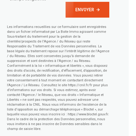
ENVOYER
Les informations recueillies sur ce formulaire sont enregistrées
dans un fichier informatisé par La Boite Immo agissant comme
Sous-traitant du traitement pour la gestion de la
clientèle/prospects de l'Agence / du Réseau qui reste
Responsable du Traitement de vos Données personnelles. La
base légale du traitement repose sur l'intérêt légitime de l'Agence
/ du Réseau. Elles sont conservées jusqu'à demande de
suppression et sont destinées à l'Agence / au Réseau.
Conformément à la loi « informatique et libertés », vous disposez
des droits d’accès, de rectification, d’effacement, d’opposition, de
limitation et de portabilité de vos données. Vous pouvez retirer
votre consentement à tout moment en contactant directement
l’Agence / Le Réseau. Consultez le site
https://cnil.fr/fr
pour plus
d’informations sur vos droits. Si vous estimez, après avoir
contacté l'Agence / le Réseau, que vos droits « Informatique et
Libertés » ne sont pas respectés, vous pouvez adresser une
réclamation à la CNIL. Nous vous informons de l’existence de la
liste d'opposition au démarchage téléphonique « Bloctel », sur
laquelle vous pouvez vous inscrire ici :
https://www.bloctel.gouv.fr
.
Dans le cadre de la protection des Données personnelles, nous
vous invitons à ne pas inscrire de Données sensibles dans le
champ de saisie libre.