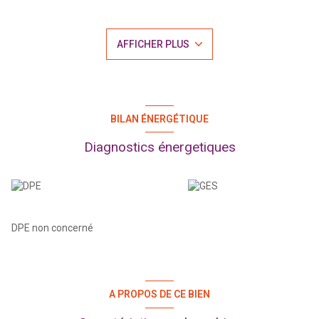
avec placard.et équipées de volet roulants. Une salle d'eau de
6.5m2 avec douche à l'italienne et coin buanderie. Un wc séparé
avec lave-main, une terrasse couverte de 13.50m2 avec vue
AFFICHER PLUS
dégagée. Digicode, place de parking privée, portail automatique.
Appartement en bon état général, proche des commerces et
grands axes. Calcul des charges en cours. Georisques
consultables sur pprn972. Prix honoraires d'agence includs 205
000€ charges vendeur
BILAN ÉNERGÉTIQUE
Diagnostics énergetiques
DPE non concerné
A PROPOS DE CE BIEN