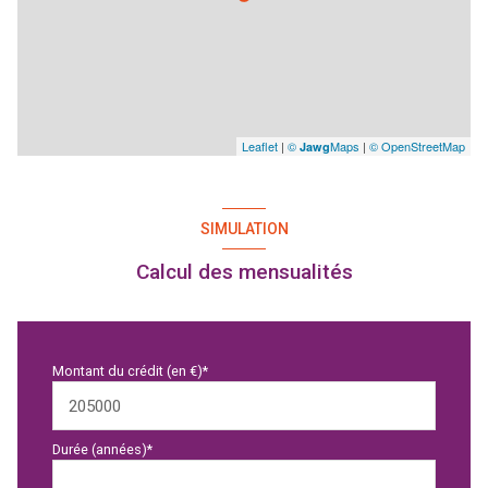
Leaflet
|
©
Maps
|
© OpenStreetMap
Jawg
SIMULATION
Calcul des mensualités
Montant du crédit (en €)*
Durée (années)*