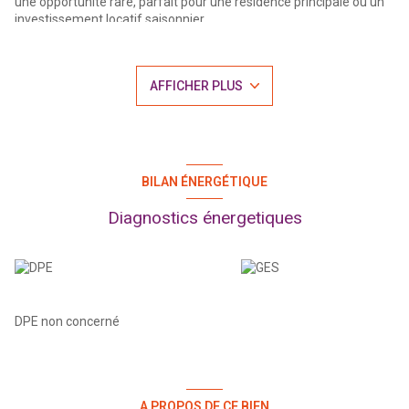
une opportunité rare, parfait pour une résidence principale ou un
investissement locatif saisonnier.
L'espace de vie se compose d'un séjour lumineux, d'une belle
cuisine aménagée et équipée, ainsi que d'une chambre
confortable avec dressing. Il est vendu entièrement meublé et
AFFICHER PLUS
situé à seulement 500 mètres à pied de la plage.
La résidence bénéficie d'un emplacement idéal, avec toutes les
commodités à proximité (commerces, golf, transports, loisirs
nautiques, restaurants, l'embarcadère vous permettant de
rejoindre Fort de France en bateau pour y découvrir ses marchés
et son centre-ville animé....)
BILAN ÉNERGÉTIQUE
Une place de parking privative et une cave complètent ce bien.
Taxe foncière : 1014€. Montant moyen de la quote-part de
Diagnostics énergetiques
charges courantes : 257€/ trimestre - Bien en copropriété - A
notre connaissance aucune procédure en cours menée sur le
fondement des articles 29-1A et 29-1 de la loi n°65-557 au 10
juillet 1965 et de l'article L615-6 du CCH.
Prix : 216.000€ honoraires inclus - Prix: 200.000€ honoraires exclus
- Honoraires d'agence de 8% à la charge de l'aquéreur
DPE non concerné
Pour une visite contactez Maïté Acedo au 0696.92.93.15 ou par
mail: maite.acedo@mpi-immobilier.com
A PROPOS DE CE BIEN