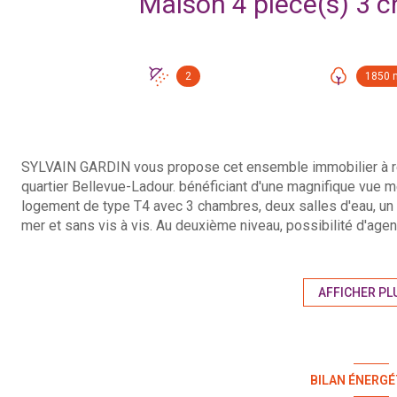
2
1850 
SYLVAIN GARDIN vous propose cet ensemble immobilier à réno
quartier Bellevue-Ladour. bénéficiant d'une magnifique vue 
logement de type T4 avec 3 chambres, deux salles d'eau, un 
mer et sans vis à vis. Au deuxième niveau, possibilité d'ag
l'existant Au troisième niveau, un autre logement est aménage
entrée individuelle. Reste la possibilité de construire une m
résidence principale et projet locatif. Prix honoraires d'age
AFFICHER PL
immobilier.com - Agent 202100124 FDF.
BILAN ÉNERGÉ