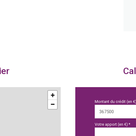
ier
Cal
+
Montant du crédit (en €
−
Votre apport (en €) *