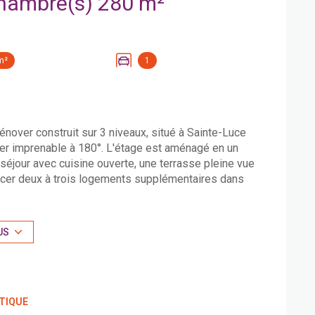
Maison 4 pièce(s) 3 chambre(s) 280 m²
m²
1
ver construit sur 3 niveaux, situé à Sainte-Luce
mer imprenable à 180°. L'étage est aménagé en un
séjour avec cuisine ouverte, une terrasse pleine vue
encer deux à trois logements supplémentaires dans
able. Le jardin arboré et piscinable bénéficie d'une
aison sur la parcelle de 1800m2. Idéal pour associer
nce inclus 367500€. Conatcter sylvain.gardin@mpi-
US
TIQUE