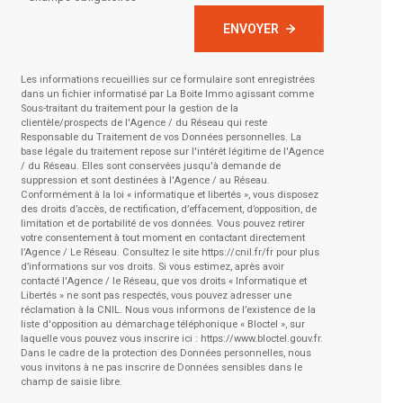
ENVOYER
Les informations recueillies sur ce formulaire sont enregistrées
dans un fichier informatisé par La Boite Immo agissant comme
Sous-traitant du traitement pour la gestion de la
clientèle/prospects de l'Agence / du Réseau qui reste
Responsable du Traitement de vos Données personnelles. La
base légale du traitement repose sur l'intérêt légitime de l'Agence
/ du Réseau. Elles sont conservées jusqu'à demande de
suppression et sont destinées à l'Agence / au Réseau.
Conformément à la loi « informatique et libertés », vous disposez
des droits d’accès, de rectification, d’effacement, d’opposition, de
limitation et de portabilité de vos données. Vous pouvez retirer
votre consentement à tout moment en contactant directement
l’Agence / Le Réseau. Consultez le site
https://cnil.fr/fr
pour plus
d’informations sur vos droits. Si vous estimez, après avoir
contacté l'Agence / le Réseau, que vos droits « Informatique et
Libertés » ne sont pas respectés, vous pouvez adresser une
réclamation à la CNIL. Nous vous informons de l’existence de la
liste d'opposition au démarchage téléphonique « Bloctel », sur
laquelle vous pouvez vous inscrire ici :
https://www.bloctel.gouv.fr
.
Dans le cadre de la protection des Données personnelles, nous
vous invitons à ne pas inscrire de Données sensibles dans le
champ de saisie libre.