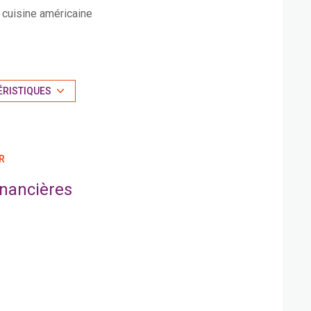
cuisine américaine
exposition Ouest
vue mer
ÉRISTIQUES
arboré
R
quartier Bellevue Ladour
inancières