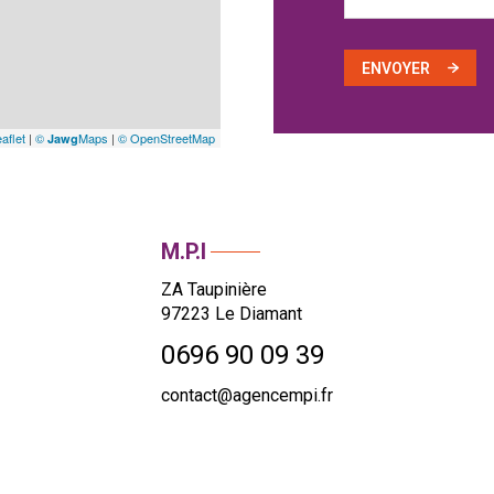
ENVOYER
aflet
|
©
Maps
|
© OpenStreetMap
Jawg
M.P.I
ZA Taupinière
97223
Le Diamant
0696 90 09 39
contact@agencempi.fr