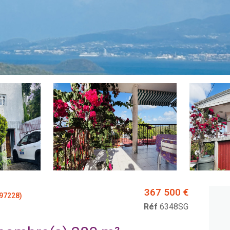
367 500 €
97228)
Réf
6348SG