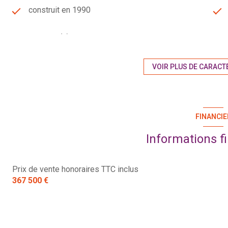
construit en 1990
1 garage(s)
3 niveau(x)
VOIR PLUS DE CARACT
terrasse
FINANCIE
piscinable
Informations f
Prix de vente honoraires TTC inclus
367 500 €