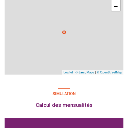
−
Leaflet
|
©
Maps
|
© OpenStreetMap
Jawg
SIMULATION
Calcul des mensualités