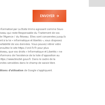
ENVOYER
r informatisé par La Boite Immo agissant comme Sous-
 Réseau qui reste Responsable du Traitement de vos
 de l'Agence / du Réseau. Elles sont conservées jusqu'à
 la loi « informatique et libertés », vous disposez
 portabilité de vos données. Vous pouvez retirer votre
nsultez le site
https://cnil.fr/fr
pour plus
Réseau, que vos droits « Informatique et Libertés » ne
formons de l’existence de la liste d'opposition au
https://www.bloctel.gouv.fr
. Dans le cadre de la
nnées sensibles dans le champ de saisie libre.
tions d'utilisation
de Google s'appliquent.