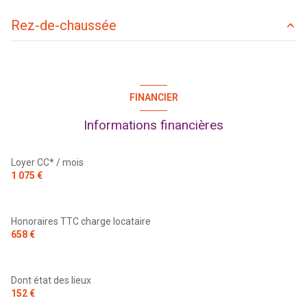
Rez-de-chaussée
salon/sejour
19.39 m²
cuisine
8.17 m²
FINANCIER
salle d'eau
5.45 m²
Informations financières
chambre
13.05 m²
terrasse
12.90 m²
Loyer CC* / mois
1 075 €
Honoraires TTC charge locataire
658 €
Dont état des lieux
152 €