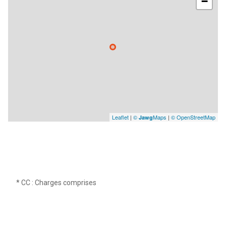
−
Leaflet
|
©
Maps
|
© OpenStreetMap
Jawg
* CC : Charges comprises