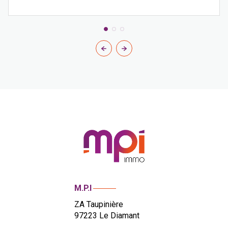
M.P.I
ZA Taupinière
97223
Le Diamant