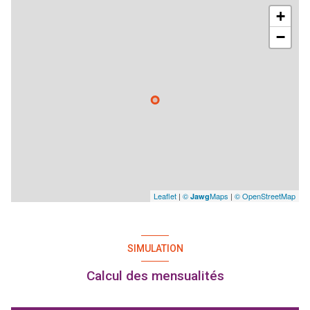
+
−
Leaflet
|
©
Maps
|
© OpenStreetMap
Jawg
SIMULATION
Calcul des mensualités