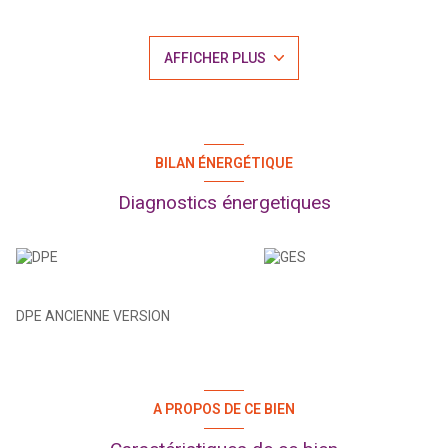
Au rez-de-chaussée un espace à agencer bénéficiant d'une
grande ouverture sur la rue, idéal pour un projet professionnel:
Au 1er étage, un appartement de type T4 comprenant 3
AFFICHER PLUS
chambres, un grand séjour, une cuisine, une salle d'eau et WC.
Au deuxième étage, un appartement de type T4 comprenant 3
chambres, une salle d'eau, un grand séjour, une cuisine, balcon,
terrasse, Rendement loyer possible 5000€/mois.
Bâtiment sain en béton, travaux de rénovation et d'agencement à
prévoir. Prix Honoraires d'agence inclus 367 500€ soit 5%.
BILAN ÉNERGÉTIQUE
Contacter SYLVAIN GARDIN 06.96.07.36.48 Agent
AC202100124FDF
Diagnostics énergetiques
DPE ANCIENNE VERSION
A PROPOS DE CE BIEN