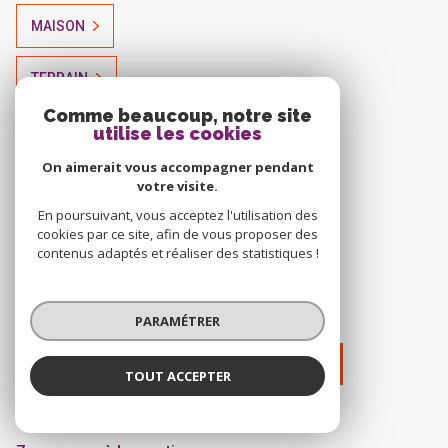
MAISON
TERRAIN
Comme beaucoup, notre site
VOIR TOUS LES BIENS À TROIS-ÎLETS
utilise les cookies
On aimerait vous accompagner pendant
votre visite.
En poursuivant, vous acceptez l'utilisation des
8 annonces à Fort-de-France
cookies par ce site, afin de vous proposer des
contenus adaptés et réaliser des statistiques !
APPARTEMENT
MAISON
PARAMÉTRER
VOIR TOUS LES BIENS À FORT-DE-FRANCE
TOUT ACCEPTER