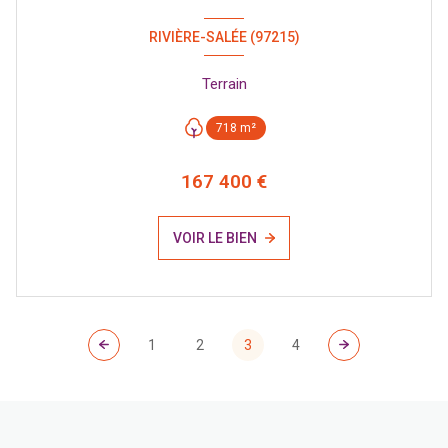
RIVIÈRE-SALÉE (97215)
Terrain
718 m²
167 400 €
VOIR LE BIEN
1
2
3
4