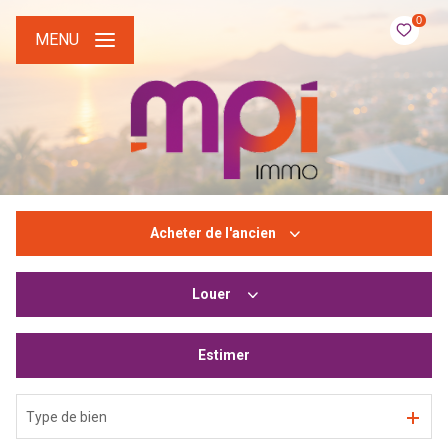
0
MENU
Acheter
de l'ancien
Louer
De l'ancien
Du neuf
Estimer
à l'année
De l'immo pro
De l'immo pro
Type de bien