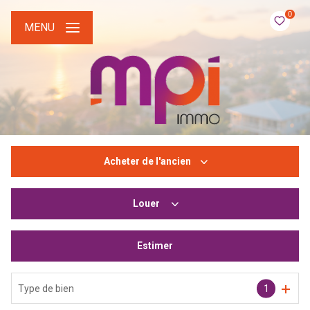
0
MENU
Acheter
de l'ancien
Louer
De l'ancien
Du neuf
Estimer
à l'année
De l'immo pro
De l'immo pro
Type de bien
1